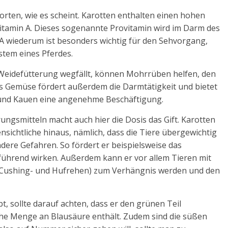
worten, wie es scheint. Karotten enthalten einen hohen
 Vitamin A. Dieses sogenannte Provitamin wird im Darm des
A wiederum ist besonders wichtig für den Sehvorgang,
tem eines Pferdes.
Weidefütterung wegfällt, können Mohrrüben helfen, den
as Gemüse fördert außerdem die Darmtätigkeit und bietet
 und Kauen eine angenehme Beschäftigung.
rungsmitteln macht auch hier die Dosis das Gift. Karotten
sichtliche hinaus, nämlich, dass die Tiere übergewichtig
dere Gefahren. So fördert er beispielsweise das
hrend wirken. Außerdem kann er vor allem Tieren mit
 Cushing- und Hufrehen) zum Verhängnis werden und den
, sollte darauf achten, dass er den grünen Teil
iche Menge an Blausäure enthält. Zudem sind die süßen